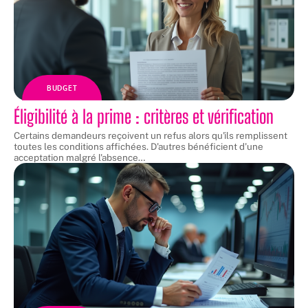
BUDGET
Éligibilité à la prime : critères et vérification
Certains demandeurs reçoivent un refus alors qu'ils remplissent
toutes les conditions affichées. D'autres bénéficient d'une
acceptation malgré l'absence
…