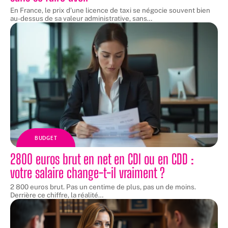
En France, le prix d'une licence de taxi se négocie souvent bien
au-dessus de sa valeur administrative, sans
…
BUDGET
2800 euros brut en net en CDI ou en CDD :
votre salaire change-t-il vraiment ?
2 800 euros brut. Pas un centime de plus, pas un de moins.
Derrière ce chiffre, la réalité
…