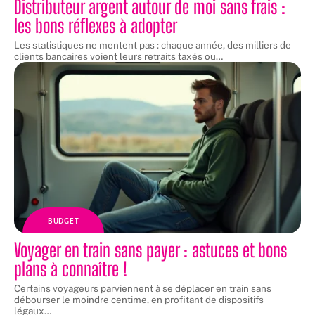
Distributeur argent autour de moi sans frais :
les bons réflexes à adopter
Les statistiques ne mentent pas : chaque année, des milliers de
clients bancaires voient leurs retraits taxés ou
…
BUDGET
Voyager en train sans payer : astuces et bons
plans à connaître !
Certains voyageurs parviennent à se déplacer en train sans
débourser le moindre centime, en profitant de dispositifs
légaux
…