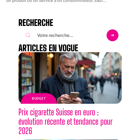
un produit ou un service à un consommateur, sauf
…
RECHERCHE
ARTICLES EN VOGUE
BUDGET
Prix cigarette Suisse en euro :
évolution récente et tendance pour
2026