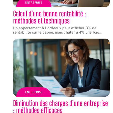
ENTREPRISE
Calcul d’une bonne rentabilité :
méthodes et techniques
Un appartement à Bordeaux peut afficher 8% de
rentabilité sur le papier, mais chuter à 4% une fois
…
ENTREPRISE
Diminution des charges d’une entreprise
: méthodes efficaces