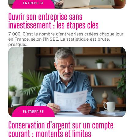
ENTREPRISE
Ouvrir son entreprise sans
investissement : les étapes clés
7 000. C'est le nombre d'entreprises créées chaque jour
en France, selon l'INSEE. La statistique est brute,
presque
…
ENTREPRISE
Conservation d’argent sur un compte
courant : montants et limites