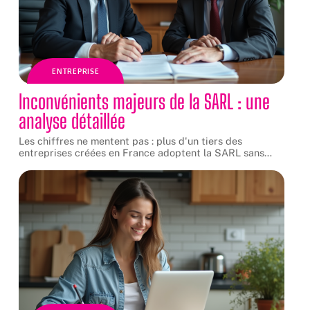
ENTREPRISE
Inconvénients majeurs de la SARL : une
analyse détaillée
Les chiffres ne mentent pas : plus d'un tiers des
entreprises créées en France adoptent la SARL sans
…