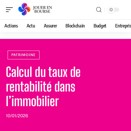
Actions
Actu
Assurer
Blockchain
Budget
Entrepri
PATRIMOINE
Calcul du taux de
rentabilité dans
l’immobilier
10/01/2026