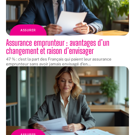
ASSURER
Assurance emprunteur : avantages d’un
changement et raison d’envisager
47 % : c'est la part des Français qui paient leur assurance
emprunteur sans avoir jamais envisagé d'en
…
ASSURER