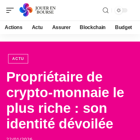
Actions
Actu
Assurer
Blockchain
Budget
ACTU
Propriétaire de
crypto-monnaie le
plus riche : son
identité dévoilée
22/01/2026