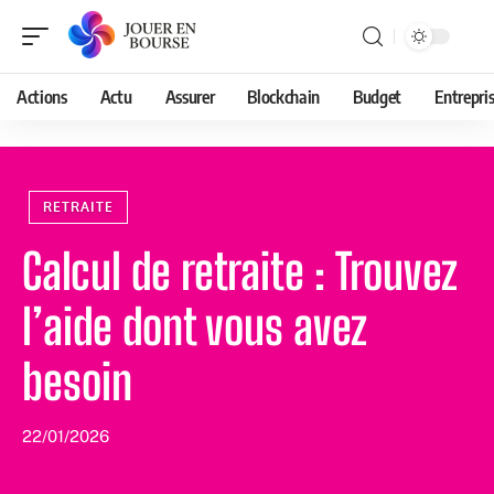
Actions
Actu
Assurer
Blockchain
Budget
Entrepri
RETRAITE
Calcul de retraite : Trouvez
l’aide dont vous avez
besoin
22/01/2026