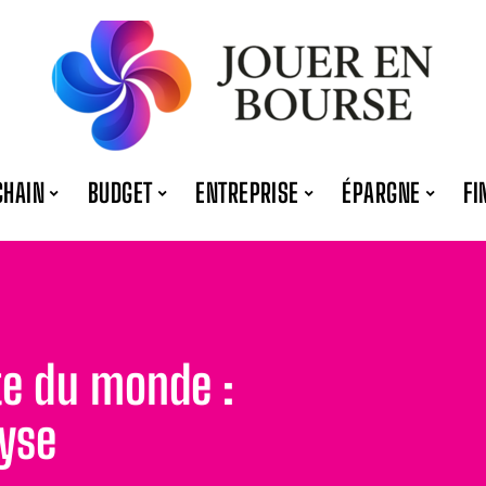
CHAIN
BUDGET
ENTREPRISE
ÉPARGNE
FI
te du monde :
lyse