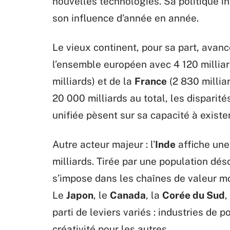
nouvelles technologies. Sa politique in
son influence d’année en année.
Le vieux continent, pour sa part, avanc
l’ensemble européen avec 4 120 milliar
milliards) et de la
France
(2 830 milliar
20 000 milliards au total, les disparité
unifiée pèsent sur sa capacité à exist
Autre acteur majeur : l’
Inde
affiche une
milliards. Tirée par une population dés
s’impose dans les chaînes de valeur m
Le
Japon
, le
Canada
, la
Corée du Sud
, 
parti de leviers variés : industries de 
créativité pour les autres.