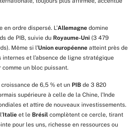
ternationale, toujours plus affirmée, accentue
e en ordre dispersé. L’
Allemagne
domine
ds de PIB, suivie du
Royaume-Uni
(3 479
ds). Même si l’
Union européenne
atteint près de
s internes et l’absence de ligne stratégique
er comme un bloc puissant.
 croissance de 6,5 % et un
PIB
de 3 820
ormais supérieure à celle de la Chine, l’Inde
ondiales et attire de nouveaux investissements.
l’
Italie
et le
Brésil
complètent ce cercle, tirant
pointe pour les uns, richesse en ressources ou