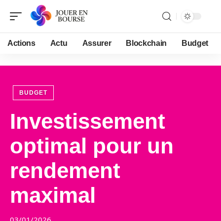
Actions
Actu
Assurer
Blockchain
Budget
BUDGET
Investissement
optimal pour un
rendement
maximal
03/01/2026