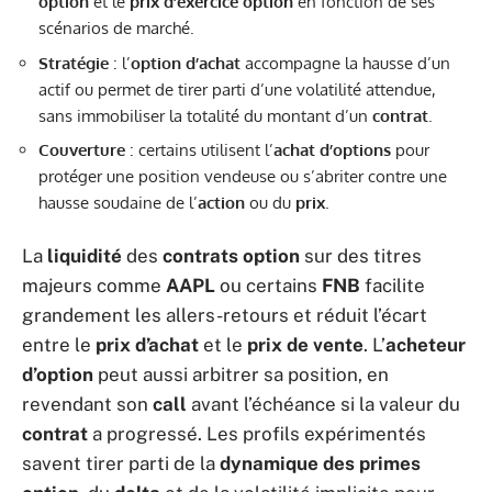
option
et le
prix d’exercice option
en fonction de ses
scénarios de marché.
Stratégie
: l’
option d’achat
accompagne la hausse d’un
actif ou permet de tirer parti d’une volatilité attendue,
sans immobiliser la totalité du montant d’un
contrat
.
Couverture
: certains utilisent l’
achat d’options
pour
protéger une position vendeuse ou s’abriter contre une
hausse soudaine de l’
action
ou du
prix
.
La
liquidité
des
contrats option
sur des titres
majeurs comme
AAPL
ou certains
FNB
facilite
grandement les allers-retours et réduit l’écart
entre le
prix d’achat
et le
prix de vente
. L’
acheteur
d’option
peut aussi arbitrer sa position, en
revendant son
call
avant l’échéance si la valeur du
contrat
a progressé. Les profils expérimentés
savent tirer parti de la
dynamique des primes