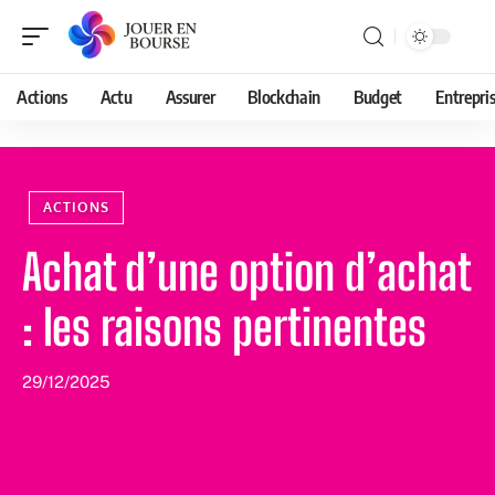
Actions
Actu
Assurer
Blockchain
Budget
Entrepri
ACTIONS
Achat d’une option d’achat
: les raisons pertinentes
29/12/2025